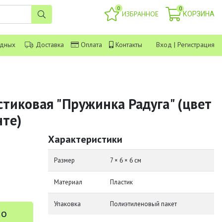
0
0
ИЗБРАННОЕ
КОРЗИНА
одных
Доставка
Оплата
Контакты
Вход
|
Регистрация
стиковая "Пружинка Радуга" (цвет
нте)
Характеристики
Размер
7 × 6 × 6 см
Материал
Пластик
Упаковка
Полиэтиленовый пакет
 о