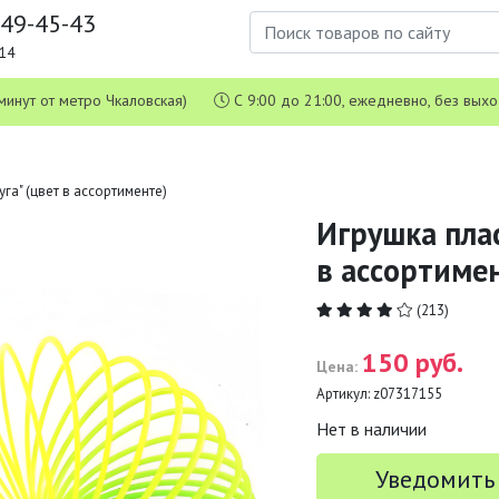
649-45-43
1-14
 5 минут от метро Чкаловская)
С 9:00 до 21:00, ежедневно, без вых
га" (цвет в ассортименте)
Игрушка пла
в ассортиме
(213)
150 руб.
Цена:
Артикул:
z07317155
Нет в наличии
Уведомить