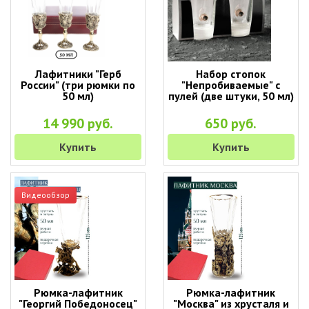
Лафитники "Герб
Набор стопок
России" (три рюмки по
"Непробиваемые" с
50 мл)
пулей (две штуки, 50 мл)
14 990 руб.
650 руб.
Купить
Купить
Видеообзор
Рюмка-лафитник
Рюмка-лафитник
"Георгий Победоносец"
"Москва" из хрусталя и