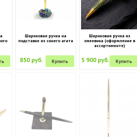
на
Шариковая ручка на
Шариковая ручка из
вого
подставке из синего агата
змеевика (оформление в
ассортименте)
850 руб.
5 900 руб.
ть
Купить
Купить