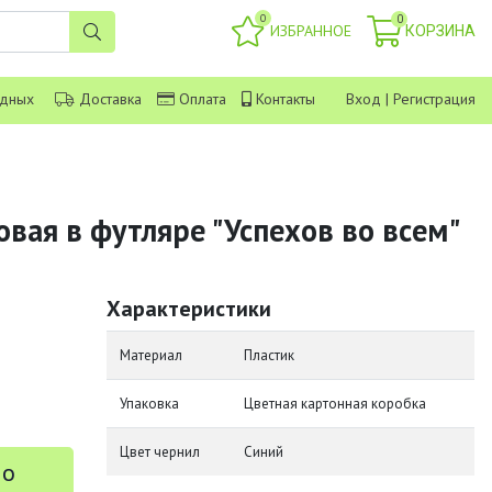
0
0
ИЗБРАННОЕ
КОРЗИНА
одных
Доставка
Оплата
Контакты
Вход
|
Регистрация
вая в футляре "Успехов во всем"
Характеристики
Материал
Пластик
Упаковка
Цветная картонная коробка
Цвет чернил
Синий
 о