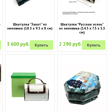
з
Шкатулка "Закат" из
Шкатулка "Русская осень"
)
змеевика (18.5 х 9.5 х 8 см)
из змеевика (14.5 х 7.5 х 5,5
см)
3 600 руб.
2 290 руб.
Купить
Купить