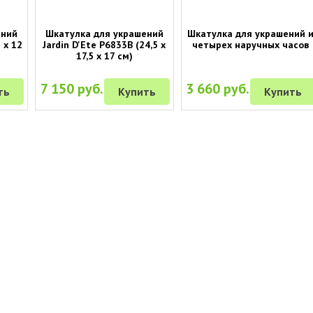
ений
Шкатулка для украшений
Шкатулка для украшений 
 х 12
Jardin D'Ete P6833B (24,5 х
четырех наручных часов
17,5 х 17 см)
7 150 руб.
3 660 руб.
ть
Купить
Купить