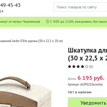
649-45-43
1-14
 5 минут от метро Чкаловская)
С 9:00 до 21:00, ежедневно, без вых
шений Jardin D'Ete уценка (30 х 22,5 х 20 см)
Шкатулка для
(30 х 22,5 х 
(1)
6 195 руб.
Цена:
Артикул:
z62P6210ucenka
Нет в наличии
Уведомить