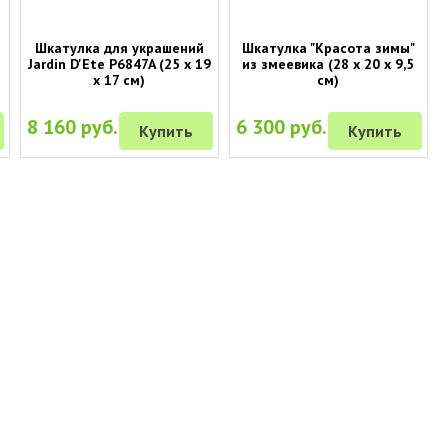
и
Шкатулка для украшений
Шкатулка "Красота зимы"
Jardin D'Ete P6847A (25 х 19
из змеевика (28 х 20 х 9,5
х 17 см)
см)
8 160 руб.
6 300 руб.
Купить
Купить