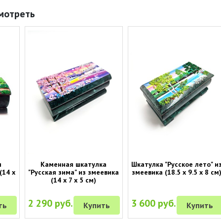
мотреть
я
Каменная шкатулка
Шкатулка "Русское лето" и
(14 х
"Русская зима" из змеевика
змеевика (18.5 х 9.5 х 8 см
(14 х 7 х 5 см)
2 290 руб.
3 600 руб.
ть
Купить
Купить