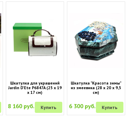
и
Шкатулка для украшений
Шкатулка "Красота зимы"
Jardin D'Ete P6847A (25 х 19
из змеевика (28 х 20 х 9,5
х 17 см)
см)
8 160 руб.
6 300 руб.
Купить
Купить