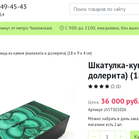
649-45-43
1-14
 5 минут от метро Чкаловская)
С 9:00 до 21:00, ежедневно, без вых
ца из камня (малахита и долерита) (18 х 9 х 4 см)
Шкатулка-ку
долерита) (18
(1)
36 000 руб
Цена:
Артикул:
z55Т021026
Можно забрать в день заказ
магазине есть
2
шт.