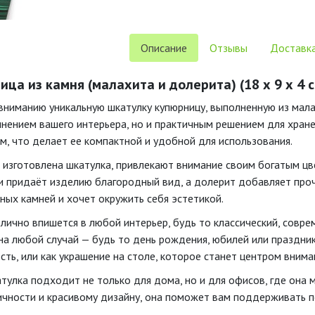
Описание
Отзывы
Доставка
а из камня (малахита и долерита) (18 х 9 х 4 с
ниманию уникальную шкатулку купюрницу, выполненную из малах
нением вашего интерьера, но и практичным решением для хране
см, что делает ее компактной и удобной для использования.
 изготовлена шкатулка, привлекают внимание своим богатым цве
и придаёт изделию благородный вид, а долерит добавляет проч
ных камней и хочет окружить себя эстетикой.
лично впишется в любой интерьер, будь то классический, совре
а любой случай — будь то день рождения, юбилей или праздник.
ть, или как украшение на столе, которое станет центром внима
тулка подходит не только для дома, но и для офисов, где она 
ичности и красивому дизайну, она поможет вам поддерживать по