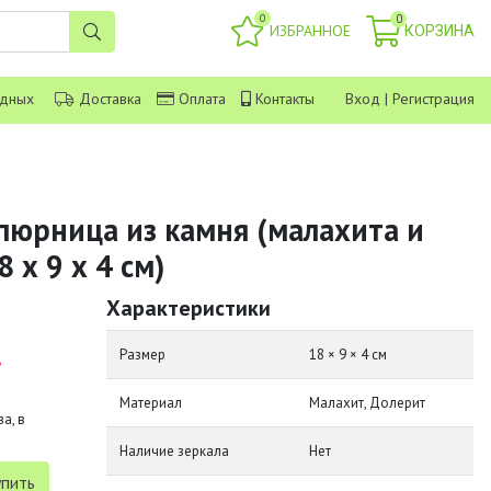
0
0
ИЗБРАННОЕ
КОРЗИНА
одных
Доставка
Оплата
Контакты
Вход
|
Регистрация
пюрница из камня (малахита и
 х 9 х 4 см)
Характеристики
.
Размер
18 × 9 × 4 см
Материал
Малахит, Долерит
а, в
Наличие зеркала
Нет