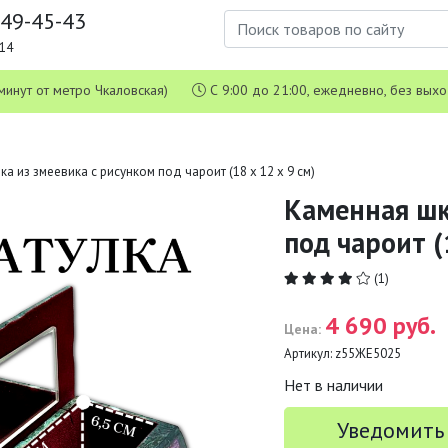
649-45-43
1-14
 5 минут от метро Чкаловская)
С 9:00 до 21:00, ежедневно, без вых
а из змеевика с рисунком под чароит (18 х 12 х 9 см)
Каменная шк
под чароит (
(1)
4 690 руб.
Цена:
Артикул:
z55ЖЕ5025
Нет в наличии
Уведомить