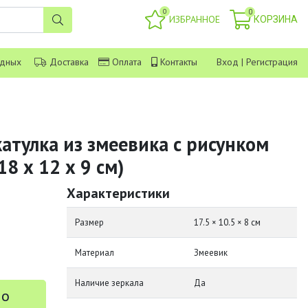
0
0
ИЗБРАННОЕ
КОРЗИНА
одных
Доставка
Оплата
Контакты
Вход
|
Регистрация
атулка из змеевика с рисунком
18 х 12 х 9 см)
Характеристики
Размер
17.5 × 10.5 × 8 см
Материал
Змеевик
Наличие зеркала
Да
 о