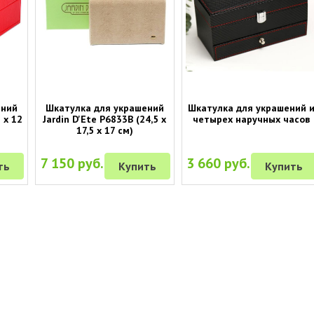
ений
Шкатулка для украшений
Шкатулка для украшений 
 х 12
Jardin D'Ete P6833B (24,5 х
четырех наручных часов
17,5 х 17 см)
7 150 руб.
3 660 руб.
ть
Купить
Купить