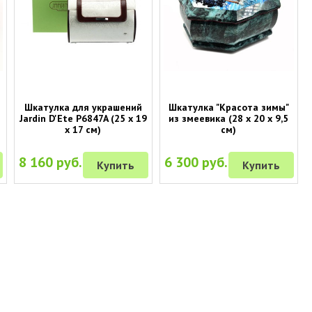
и
Шкатулка для украшений
Шкатулка "Красота зимы"
Jardin D'Ete P6847A (25 х 19
из змеевика (28 х 20 х 9,5
х 17 см)
см)
8 160 руб.
6 300 руб.
Купить
Купить