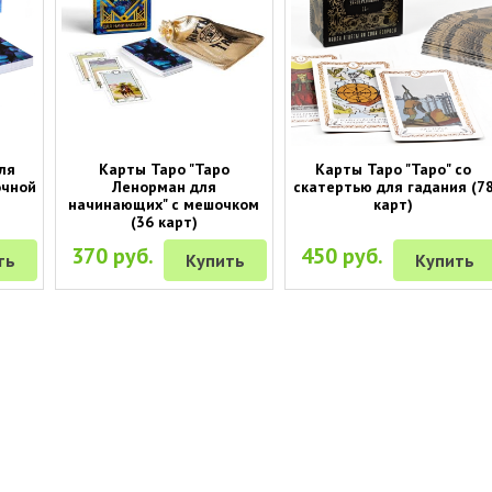
ля
Карты Таро "Таро
Карты Таро "Таро" со
очной
Ленорман для
скатертью для гадания (7
начинающих" с мешочком
карт)
(36 карт)
370 руб.
450 руб.
ть
Купить
Купить