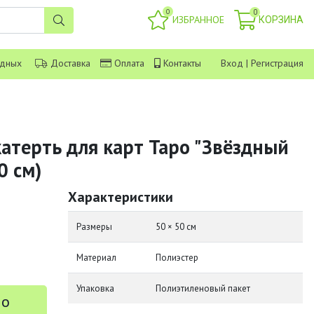
0
0
ИЗБРАННОЕ
КОРЗИНА
одных
Доставка
Оплата
Контакты
Вход
|
Регистрация
катерть для карт Таро "Звёздный
0 см)
Характеристики
Размеры
50 × 50 см
Материал
Полиэстер
Упаковка
Полиэтиленовый пакет
 о