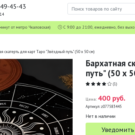
649-45-43
1-14
 5 минут от метро Чкаловская)
С 9:00 до 21:00, ежедневно, без вых
я скатерть для карт Таро "Звёздный путь" (50 х 50 см)
Бархатная с
путь" (50 х 5
(1)
400 руб.
Цена:
Артикул:
z077583445
Нет в наличии
Уведомить