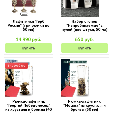
Лафитники "Герб
Набор стопок
России" (три рюмки по
"Непробиваемые" с
50 мл)
пулей (две штуки, 50 мл)
14 990 руб.
650 руб.
Купить
Купить
Видеообзор
Рюмка-лафитник
Рюмка-лафитник
"Георгий Победоносец"
"Москва" из хрусталя и
из хрусталя и бронзы (40
бронзы (50 мл)