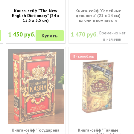
Книга-сейф "The New
Книга-сейф "Семейные
)
English Dictionary" (24 х
ценности" (21 х 14 см)
15,5 х 5,5 см)
ключи в комплекте
Временно нет
1 450 руб.
1 470 руб.
Купить
в наличии
Видеообзор
Книга-сейф "Государева
Книга-сейф "Тайные