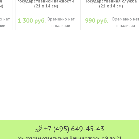
и
государственной важности"
"Государственная служба"
м)
(21 х 14 см)
(21 х 14 см)
о нет
Временно нет
Временно не
1 300 руб.
990 руб.
чии
в наличии
в наличии
+7 (495) 649-45-43
Мы готовы ответить на Ваши вопросы с 9 до 21