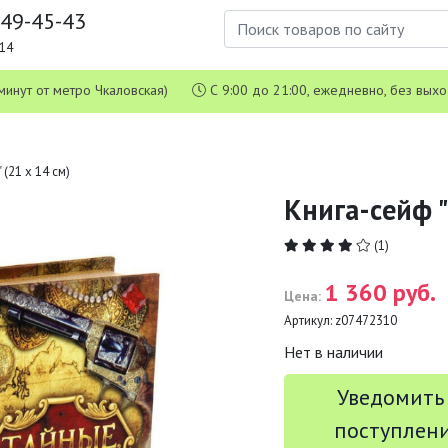
649-45-43
1-14
 5 минут от метро Чкаловская)
С 9:00 до 21:00, ежедневно, без вых
(21 х 14 см)
Книга-сейф "
(1)
1 360 руб.
Цена:
Артикул:
z07472310
Нет в наличии
Уведомить
поступлен