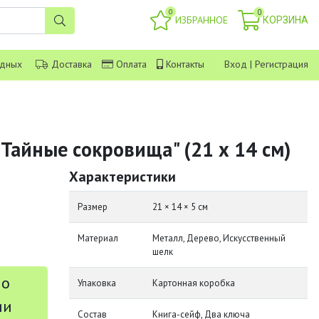
0
0
ИЗБРАННОЕ
КОРЗИНА
одных
Доставка
Оплата
Контакты
Вход
|
Регистрация
Тайные сокровища" (21 х 14 см)
Характеристики
Размер
21 × 14 × 5 см
Материал
Металл, Дерево, Искусственный
шелк
 о
Упаковка
Картонная коробка
ии
Состав
Книга-сейф, Два ключа