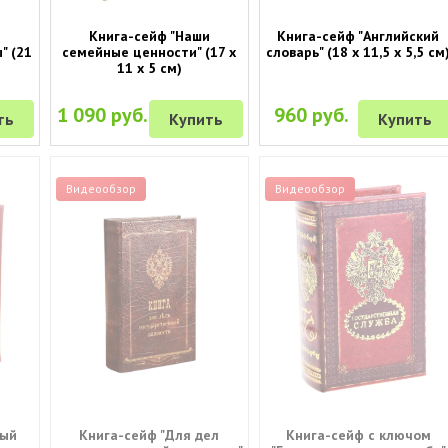
Книга-сейф "Наши
Книга-сейф "Английский
" (21
семейные ценности" (17 х
словарь" (18 х 11,5 х 5,5 см
11 х 5 см)
1 090 руб.
960 руб.
ть
Купить
Купить
Видеообзор
Видеообзор
ный
Книга-сейф "Для дел
Книга-сейф с ключом