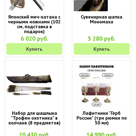
Японский меч-катана с
Сувенирная шапка
черными ножнами (102
Мономаха
см, подставка в
подарок)
6 020 руб.
5 280 руб.
Купить
Купить
Набор для шашлыка
Лафитники "Герб
"Трофеи охотника" в
России" (три рюмки по
колчане (8 предметов)
50 мл)
20 430 руб.
14 990 руб.