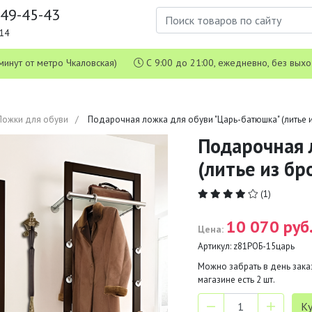
649-45-43
1-14
 5 минут от метро Чкаловская)
С 9:00 до 21:00, ежедневно, без вых
Ложки для обуви
Подарочная ложка для обуви "Царь-батюшка" (литье и
Подарочная 
(литье из бр
(1)
10 070 руб
Цена:
Артикул:
z81РОБ-15царь
Можно забрать в день заказ
магазине есть
2
шт.