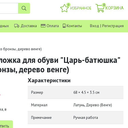
0
0
ИЗБРАННОЕ
КОРЗИНА
одных
Доставка
Оплата
Контакты
Вход
|
Регистрация
з бронзы, дерево венге)
ложка для обуви "Царь-батюшка"
онзы, дерево венге)
Характеристики
.
Размер
68 × 4.5 × 3.5 см
Материал
Латунь, Дерево (Венге)
а, в
Примечание
Ручная работа