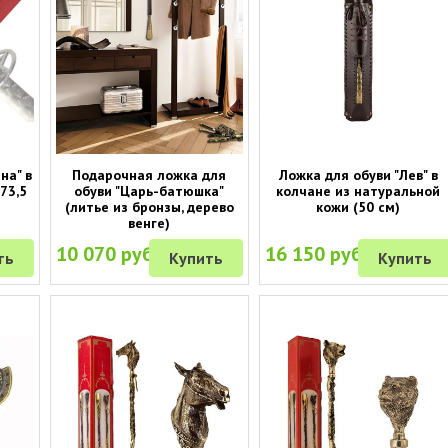
на" в
Подарочная ложка для
Ложка для обуви "Лев" в
73,5
обуви "Царь-батюшка"
колчане из натуральной
(литье из бронзы, дерево
кожи (50 см)
венге)
10 070 руб.
16 150 руб.
ть
Купить
Купить