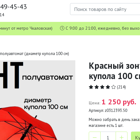
649-45-43
1-14
 5 минут от метро Чкаловская)
С 9:00 до 21:00, ежедневно, без вых
 полуавтомат (диаметр купола 100 см)
Красный зон
купола 100 с
(214)
1 250 руб.
Цена:
Артикул:
z0312393.50
Можно забрать в день заказ
магазине есть
1
шт.