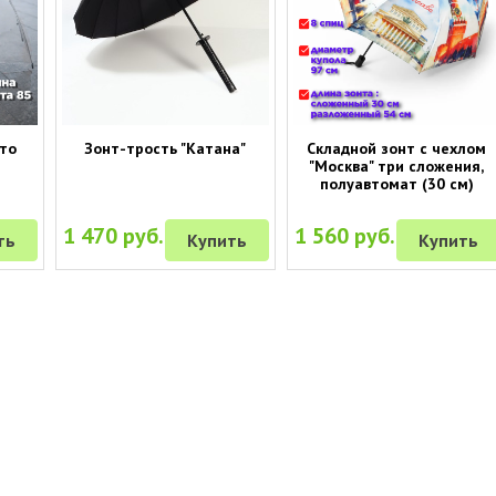
Это
Зонт-трость "Катана"
Складной зонт с чехлом
"Москва" три сложения,
полуавтомат (30 см)
1 470 руб.
1 560 руб.
ть
Купить
Купить