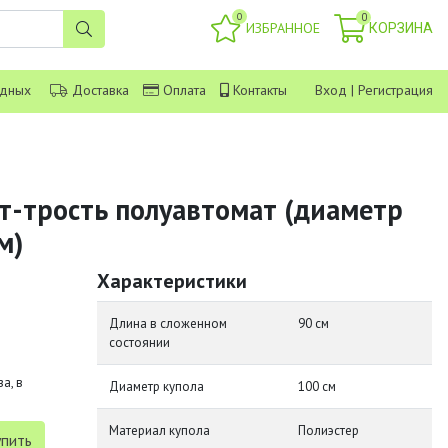
0
0
ИЗБРАННОЕ
КОРЗИНА
одных
Доставка
Оплата
Контакты
Вход
|
Регистрация
т-трость полуавтомат (диаметр
м)
Характеристики
Длина в сложенном
90 см
состоянии
а, в
Диаметр купола
100 см
Материал купола
Полиэстер