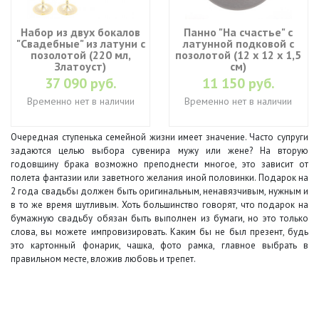
Набор из двух бокалов
Панно "На счастье" с
"Свадебные" из латуни с
латунной подковой с
позолотой (220 мл,
позолотой (12 х 12 х 1,5
Златоуст)
см)
37 090 руб.
11 150 руб.
Временно нет в наличии
Временно нет в наличии
Очередная
ступенька
семейной
жизни
имеет
значение
.
Часто
супруги
задаются
целью
выбора
сувенира
мужу
или
жене
?
На
вторую
годовщину
брака
возможно
преподнести
многое
,
это
зависит
от
полета
фантазии
или
заветного
желания
иной
половинки
.
Подарок
на
2
года
свадьбы
должен
быть
оригинальным
,
ненавязчивым
,
нужным
и
в
то
же
время
шутливым
.
Хоть
большинство
говорят
,
что
подарок
на
бумажную
свадьбу
обязан
быть
выполнен
из
бумаги
,
но
это
только
слова
,
вы
можете
импровизировать
.
Каким
бы
не
был
презент
,
будь
это
картонный
фонарик
,
чашка
,
фото
рамка
,
главное
выбрать
в
правильном
месте
,
вложив
любовь
и
трепет
.