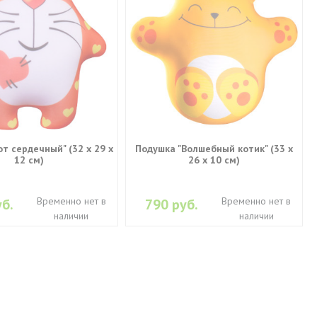
т сердечный" (32 х 29 х
Подушка "Волшебный котик" (33 х
12 см)
26 х 10 см)
Временно нет в
Временно нет в
б.
790 руб.
наличии
наличии