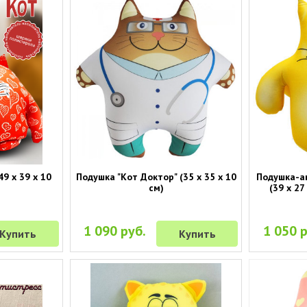
49 х 39 х 10
Подушка "Кот Доктор" (35 х 35 х 10
Подушка-а
см)
(39 х 27
1 090 руб.
1 050 р
Купить
Купить