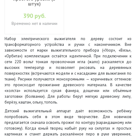
штук)
390 руб.
Временно нет в наличии
Набор электрического выжигателя по дереву состоит из
трансформаторного устройства и ручки с наконечником. Вне
зависимости от марки выжигательного прибора («Узор», «Вязь»,
«Орбита») комплектация остаётся идентичной. При подключении к
сети 220 вольт тонкая проволочная игла (жало) раскаляется до
высоких температур и позволяет рисовать на деревянных
поверхностях (встречаются модели и с насадками для выжигания по
ткани). Рисунки получаются монохромными — коричневых оттенков:
это происходит прожигание древесного материала. В качестве
«холста» используется сухая фанера, дощечки или объёмные
заготовки (болванки). Для работы берут мягкую древесину: липу,
берёзу, каштан, ольху, тополь.
Детский выжигательный аппарат даёт возможность ребёнку
попробовать себя в этом виде творчестве. Для новичков
предлагается сначала освоить прожиг по контуру (карандашному или
готовому). Когда юный творец набьёт руку на силуэтах и простых
картинках и станет держать раскалённое перо в руке увереннее,