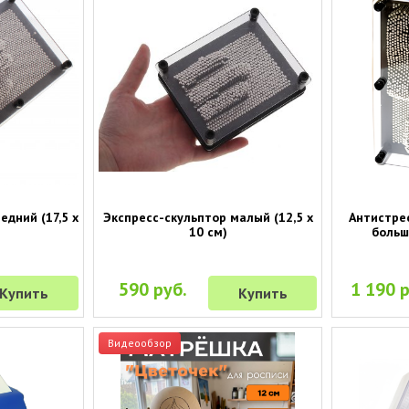
едний (17,5 х
Экспресс-скульптор малый (12,5 х
Антистре
10 см)
большо
590 руб.
1 190 р
Купить
Купить
Видеообзор