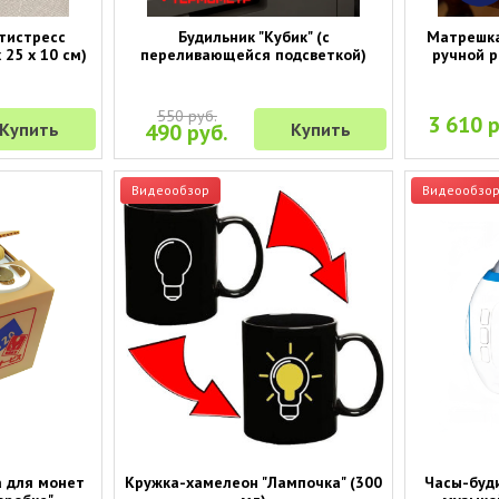
тистресс
Будильник "Кубик" (с
Матрешка
 25 х 10 см)
переливающейся подсветкой)
ручной р
550 руб.
3 610 р
Купить
490 руб.
Купить
Видеообзор
Видеообзо
а для монет
Кружка-хамелеон "Лампочка" (300
Часы-буди