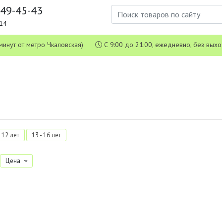
649-45-43
1-14
 5 минут от метро Чкаловская)
С 9:00 до 21:00, ежедневно, без вых
- 12 лет
13 - 16 лет
Цена