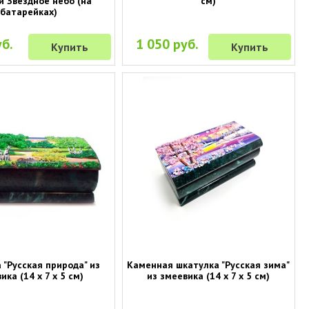
й Звездное небо (на
см)
батарейках)
б.
1 050 руб.
Купить
Купить
 "Русская природа" из
Каменная шкатулка "Русская зима"
ика (14 х 7 х 5 см)
из змеевика (14 х 7 х 5 см)