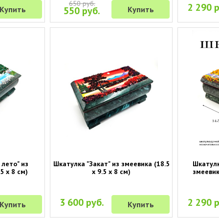
650 руб.
2 290 р
Купить
550 руб.
Купить
 лето" из
Шкатулка "Закат" из змеевика (18.5
Шкатулк
5 х 8 см)
х 9.5 х 8 см)
змеевика
3 600 руб.
2 290 р
Купить
Купить