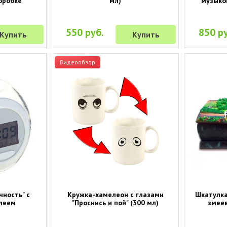
оробке"
мл)
музыко
550 руб.
850 ру
Купить
Купить
Видеообзор
чность" с
Кружка-хамелеон с глазами
Шкатулка
леем
"Проснись и пой" (300 мл)
змеев