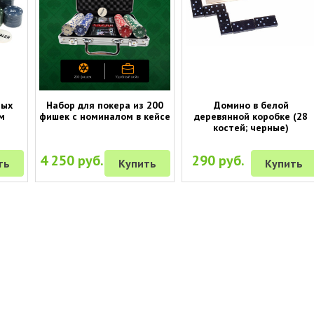
ных
Набор для покера из 200
Домино в белой
м
фишек с номиналом в кейсе
деревянной коробке (28
костей; черные)
4 250 руб.
290 руб.
ть
Купить
Купить