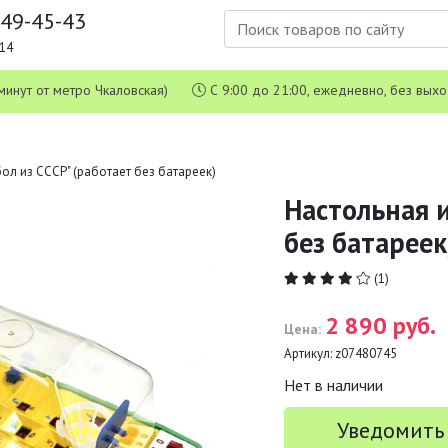
649-45-43
1-14
 5 минут от метро Чкаловская)
С 9:00 до 21:00, ежедневно, без вых
бол из СССР" (работает без батареек)
Настольная и
без батареек
(1)
2 890 руб.
Цена:
Артикул:
z07480745
Нет в наличии
Уведомить