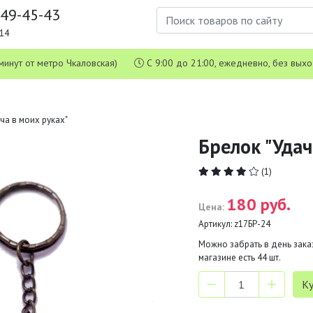
649-45-43
1-14
 5 минут от метро Чкаловская)
С 9:00 до 21:00, ежедневно, без вых
ча в моих руках"
Брелок "Удач
(1)
180 руб.
Цена:
Артикул:
z17БР-24
Можно забрать в день заказ
магазине есть
44
шт.