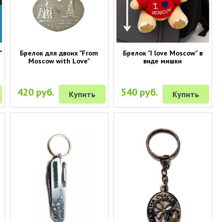
"
Брелок для двоих "From
Брелок "I love Moscow" в
Moscow with Love"
виде мишки
420 руб.
540 руб.
Купить
Купить