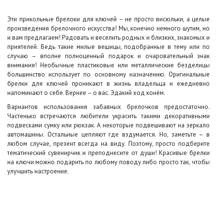
Эти прикольные брелоки для ключей – не просто висюльки, а целые
произведения брелочного искусства! Мы, конечно немного шутим, но
и вам предлагаем! Радовать и веселить родных и близких, знакомых и
приятелей. Ведь такие милые вещицы, подобранные в тему или по
случаю – вполне полноценный подарок и очаровательный знак
внимания! Необычные пластиковые или металлические безделицы
большинство использует по основному назначению. Оригинальные
брелки для ключей проникают в жизнь владельца и ежедневно
напоминают о себе. Вернее – о вас. Эдакий ход конём.
Вариантов использования забавных брелочков предостаточно.
Частенько встречаются любители украсить такими декоративными
подвесками сумку или рюкзак. А некоторые подвешивают на зеркало
автомашины. Остальные цепляют где вздумается. Но, заметьте – в
любом случае, презент всегда на виду. Поэтому, просто подберите
тематический сувенирчик и преподнесите от души! Красивые брелки
на ключи можно подарить по любому поводу либо просто так, чтобы
улучшить настроение.