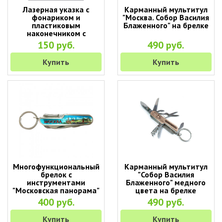
Лазерная указка с
Карманный мультитул
фонариком и
"Москва. Собор Василия
пластиковым
Блаженного" на брелке
наконечником с
карабином (цвет в
150 руб.
490 руб.
ассортименте)
Купить
Купить
Многофункциональный
Карманный мультитул
брелок с
"Собор Василия
инструментами
Блаженного" медного
"Московская панорама"
цвета на брелке
(9 в 1)
400 руб.
490 руб.
Купить
Купить