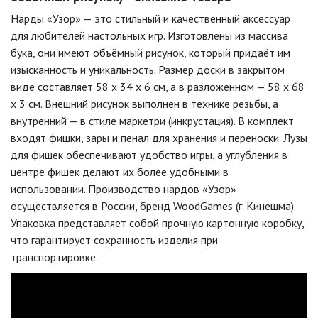
Нарды
«Узор»
— это
стильный
и
качественный
аксессуар
для
любителей
настольных
игр.
Изготовлены
из
массива
бука,
они
имеют
объёмный
рисунок,
который
придаёт
им
изысканность
и
уникальность.
Размер
доски
в
закрытом
виде
составляет
58
x
34
x
6
см,
а
в
разложенном
— 58
x
68
x
3
см.
Внешний
рисунок
выполнен
в
технике
резьбы,
а
внутренний
— в
стиле
маркетри
(инкрустация).
В
комплект
входят
фишки,
зары
и
пенал
для
хранения
и
переноски.
Лузы
для
фишек
обеспечивают
удобство
игры,
а
углубления
в
центре
фишек
делают
их
более
удобными
в
использовании.
Производство
нардов
«Узор»
осуществляется
в
России,
бренд
WoodGames
(г.
Кинешма).
Упаковка
представляет
собой
прочную
картонную
коробку,
что
гарантирует
сохранность
изделия
при
транспортировке.