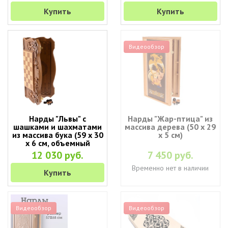
Купить
Купить
Видеообзор
Нарды "Львы" с
Нарды "Жар-птица" из
шашками и шахматами
массива дерева (50 х 29
из массива бука (59 x 30
х 5 см)
x 6 см, объемный
рисунок)
12 030 руб.
7 450 руб.
Временно нет в наличии
Купить
Видеообзор
Видеообзор