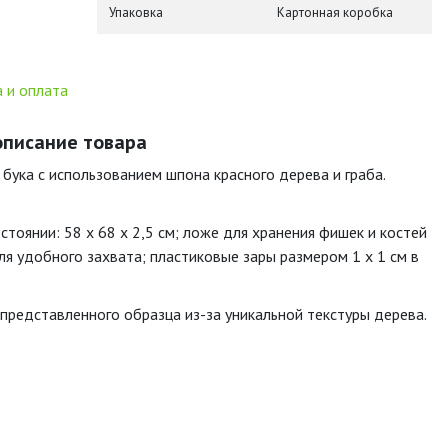
Упаковка
Картонная коробка
 и оплата
 описание товара
бука
с
использованием
шпона
красного
дерева
и
граба.
стоянии:
58
х
68
х
2,5
см;
ложе
для
хранения
фишек
и
костей
ля
удобного
захвата;
пластиковые
зары
размером
1
х
1
см
в
представленного
образца
из-за
уникальной
текстуры
дерева.