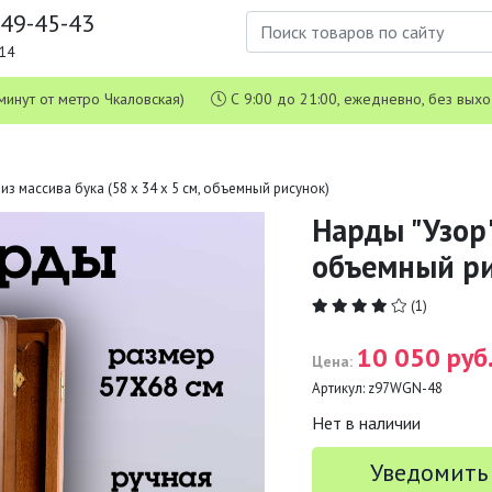
649-45-43
1-14
 5 минут от метро Чкаловская)
С 9:00 до 21:00, ежедневно, без вых
из массива бука (58 x 34 x 5 см, объемный рисунок)
Нарды "Узор"
объемный ри
(1)
10 050 руб
Цена:
Артикул:
z97WGN-48
Нет в наличии
Уведомить