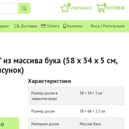
0
0
ИЗБРАННОЕ
КОРЗИНА
одных
Доставка
Оплата
Контакты
Вход
|
Регистрация
 из массива бука (58 x 34 x 5 см,
сунок)
Характеристики
.
Размер доски в
58 × 34 × 5 см
закрытом виде
Размер доски
58 × 68 × 2.5 см
 о
Материал доски
Массив бука