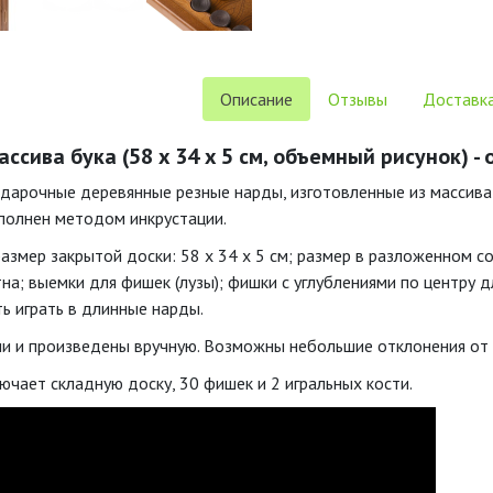
Описание
Отзывы
Доставка
ассива бука (58 x 34 x 5 см, объемный рисунок) -
дарочные
деревянные
резные
нарды,
изготовленные
из
массива
полнен
методом
инкрустации.
размер
закрытой
доски:
58
x
34
x
5
см;
размер
в
разложенном
со
на;
выемки
для
фишек
(лузы);
фишки
с
углублениями
по
центру
д
ть
играть
в
длинные
нарды.
ии
и
произведены
вручную.
Возможны
небольшие
отклонения
от
ючает
складную
доску,
30
фишек
и
2
игральных
кости.