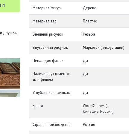
ии
Материал фигур
Дерево
Материал зар
Пластик
и друзьям
Внешний рисунок
Резьба
Внутренний рисунок
Маркетри (инкрустация)
Пенал для фишек
Да
Наличие луз (выемок
Да
для фишек)
Углубления в фишках
Да
Бренд
WoodGames (г.
Кинешма, Россия)
Страна производства
Россия