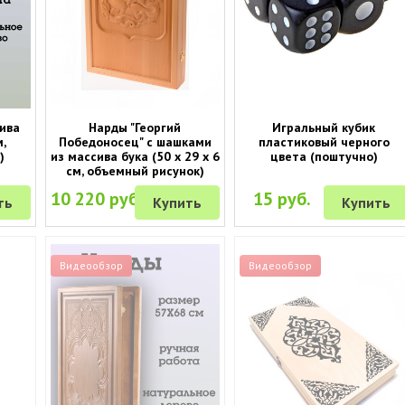
сива
Нарды "Георгий
Игральный кубик
м,
Победоносец" с шашками
пластиковый черного
)
из массива бука (50 x 29 x 6
цвета (поштучно)
см, объемный рисунок)
10 220 руб.
15 руб.
ть
Купить
Купить
Видеообзор
Видеообзор