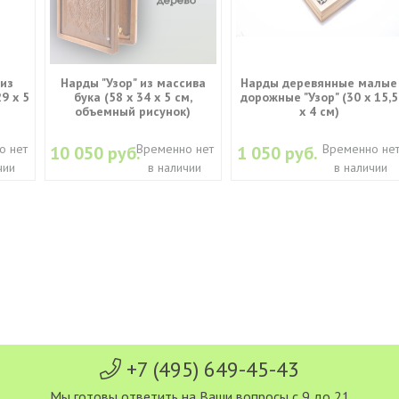
из
Нарды "Узор" из массива
Нарды деревянные малые
9 х 5
бука (58 x 34 x 5 см,
дорожные "Узор" (30 x 15,5
объемный рисунок)
х 4 см)
о нет
Временно нет
Временно не
10 050 руб.
1 050 руб.
чии
в наличии
в наличии
+7 (495) 649-45-43
Мы готовы ответить на Ваши вопросы с 9 до 21