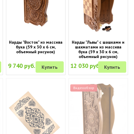
Нарды "Восток" из массива
Нарды "Львы" с шашками и
бука (59 x 30 x 6 см,
шахматами из массива
объемный рисунок)
бука (59 x 30 x 6 см,
объемный рисунок)
9 740 руб.
12 030 руб.
Купить
Купить
Видеообзор