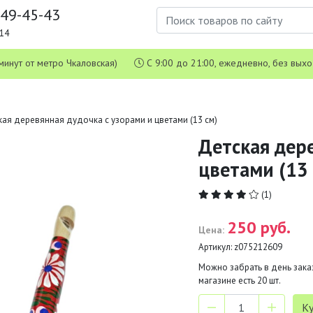
649-45-43
1-14
 5 минут от метро Чкаловская)
С 9:00 до 21:00, ежедневно, без вых
кая деревянная дудочка с узорами и цветами (13 см)
Детская дере
цветами (13 
(1)
250 руб.
Цена:
Артикул:
z075212609
Можно забрать в день заказ
магазине есть
20
шт.