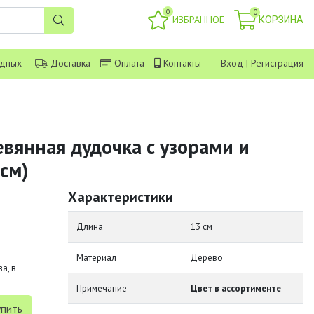
0
0
ИЗБРАННОЕ
КОРЗИНА
одных
Доставка
Оплата
Контакты
Вход
|
Регистрация
вянная дудочка с узорами и
см)
Характеристики
Длина
13 см
Материал
Дерево
а, в
Примечание
Цвет в ассортименте