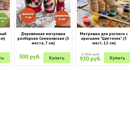
ный
Деревянная матрешка
Матрешка для росписи с
см)
разборная Семеновская (3
красками "Цветочек" (5
места, 7 см)
мест, 12 см)
1 050 руб.
300 руб.
ть
Купить
930 руб.
Купить