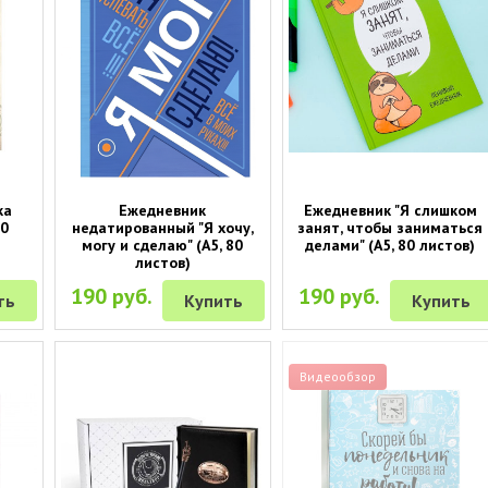
ка
Ежедневник
Ежедневник "Я слишком
80
недатированный "Я хочу,
занят, чтобы заниматься
могу и сделаю" (A5, 80
делами" (А5, 80 листов)
листов)
190 руб.
190 руб.
ть
Купить
Купить
Видеообзор