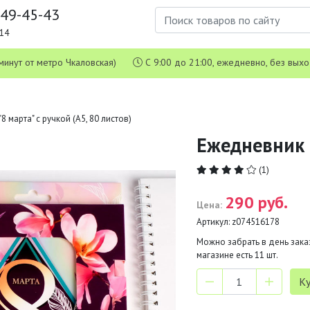
649-45-43
1-14
 5 минут от метро Чкаловская)
С 9:00 до 21:00, ежедневно, без вых
8 марта" с ручкой (A5, 80 листов)
Ежедневник "
(1)
290 руб.
Цена:
Артикул:
z074516178
Можно забрать в день заказ
магазине есть
11
шт.