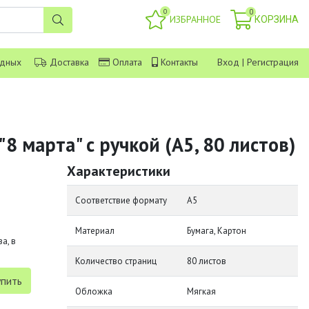
0
0
ИЗБРАННОЕ
КОРЗИНА
одных
Доставка
Оплата
Контакты
Вход
|
Регистрация
8 марта" с ручкой (A5, 80 листов)
Характеристики
Соответствие формату
А5
Материал
Бумага, Картон
а, в
Количество страниц
80 листов
Обложка
Мягкая