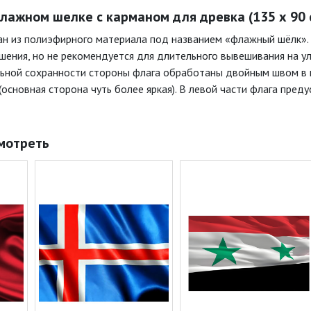
лажном шелке с карманом для древка (135 х 90 с
ан из полиэфирного материала под названием «флажный шёлк»
ошения, но не рекомендуется для длительного вывешивания на у
льной сохранности стороны флага обработаны двойным швом в 
(основная сторона чуть более яркая). В левой части флага пре
мотреть