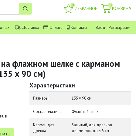
0
0
ИЗБРАННОЕ
КОРЗИНА
одных
Доставка
Оплата
Контакты
Вход
|
Регистрация
 на флажном шелке с карманом
135 х 90 см)
Характеристики
Размеры
135 × 90 см
Состав текстиля
Флажный шелк
а, в
Карман для
Зашитый, для древков
древка
диаметром до 3,5 см