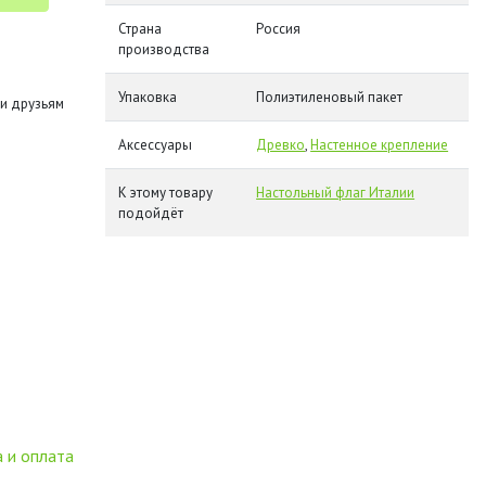
Страна
Россия
производства
Упаковка
Полиэтиленовый пакет
и друзьям
Аксессуары
Древко
,
Настенное крепление
К этому товару
Настольный флаг Италии
подойдёт
 и оплата