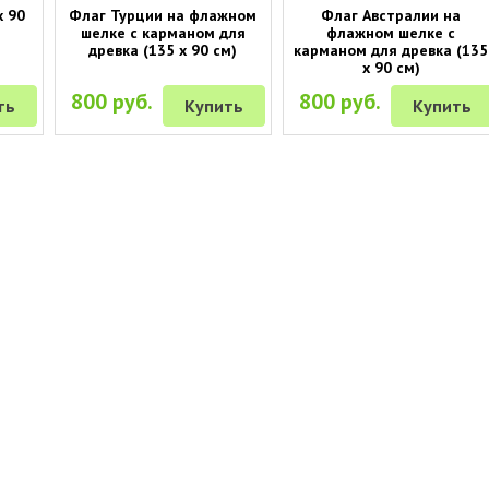
х 90
Флаг Турции на флажном
Флаг Австралии на
шелке с карманом для
флажном шелке с
древка (135 х 90 см)
карманом для древка (135
х 90 см)
800 руб.
800 руб.
ть
Купить
Купить