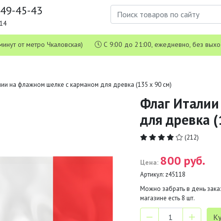
649-45-43
1-14
 5 минут от метро Чкаловская)
С 9:00 до 21:00, ежедневно, без вых
ии на флажном шелке с карманом для древка (135 х 90 см)
Флаг Италии
для древка (
(212)
800 руб.
Цена:
Артикул:
z45118
Можно забрать в день заказ
магазине есть
8
шт.