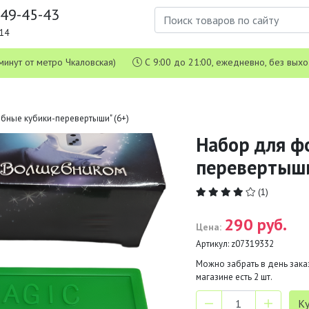
649-45-43
1-14
 5 минут от метро Чкаловская)
С 9:00 до 21:00, ежедневно, без вых
бные кубики-перевертыши" (6+)
Набор для ф
перевертыши
(1)
290 руб.
Цена:
Артикул:
z07319332
Можно забрать в день заказ
магазине есть
2
шт.