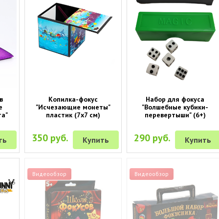
в
Копилка-фокус
Набор для фокуса
е
"Исчезающие монеты"
"Волшебные кубики-
а"
пластик (7х7 см)
перевертыши" (6+)
350 руб.
290 руб.
ть
Купить
Купить
Видеообзор
Видеообзор