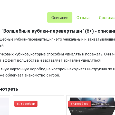
Описание
Отзывы
Доставка
 "Волшебные кубики-перевертыши" (6+) - описан
шебные кубики-перевертыши" - это уникальный и захватывающий
ей.
тиковых кубиков, которые способны удивлять и поражать. Они 
т эффект волшебства и заставляет зрителей удивляться.
етную картонную коробку, на которой находится инструкция по 
же облегчает знакомство с игрой.
мотреть
Видеообзор
Видеообзор