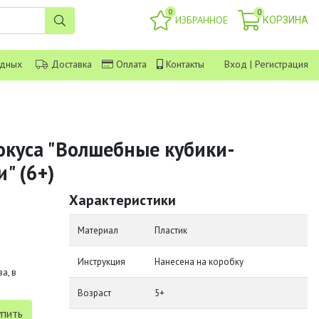
0
0
ИЗБРАННОЕ
КОРЗИНА
одных
Доставка
Оплата
Контакты
Вход
|
Регистрация
окуса "Волшебные кубики-
" (6+)
Характеристики
Материал
Пластик
Инструкция
Нанесена на коробку
а, в
Возраст
5+