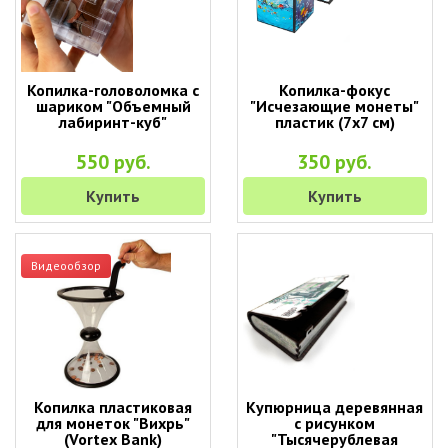
Копилка-головоломка с
Копилка-фокус
шариком "Объемный
"Исчезающие монеты"
лабиринт-куб"
пластик (7х7 см)
550 руб.
350 руб.
Купить
Купить
Видеообзор
Копилка пластиковая
Купюрница деревянная
для монеток "Вихрь"
с рисунком
(Vortex Bank)
"Тысячерублевая