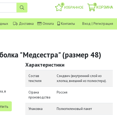
0
0
ИЗБРАННОЕ
КОРЗИНА
одных
Доставка
Оплата
Контакты
Вход
|
Регистрация
болка "Медсестра" (размер 48)
Характеристики
Состав
Сэндвич (внутренний слой из
текстиля
хлопка, внешний из полиэстера).
а, в
Страна
Россия
производства
Упаковка
Полиэтиленовый пакет