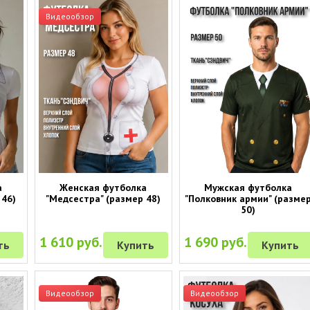
Видеообзор
а
Женская футболка
Мужская футболка
 46)
"Медсестра" (размер 48)
"Полковник армии" (разме
50)
1 610 руб.
1 690 руб.
ть
Купить
Купить
Видеообзор
Видеообзор