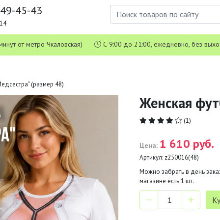
649-45-43
1-14
 5 минут от метро Чкаловская)
С 9:00 до 21:00, ежедневно, без вых
едсестра" (размер 48)
Женская фут
(1)
1 610 руб.
Цена:
Артикул:
z250016(48)
Можно забрать в день заказ
магазине есть
1
шт.