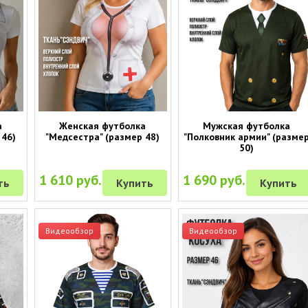
а
Женская футболка
Мужская футболка
 46)
"Медсестра" (размер 48)
"Полковник армии" (разме
50)
1 610 руб.
1 690 руб.
ть
Купить
Купить
Видеообзор
Видеообзор