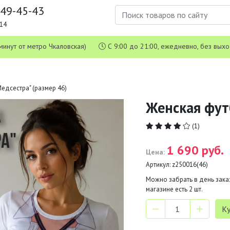
649-45-43
1-14
 5 минут от метро Чкаловская)
С 9:00 до 21:00, ежедневно, без вых
едсестра" (размер 46)
Женская фут
(1)
1 690 руб.
Цена:
Артикул:
z250016(46)
Можно забрать в день заказ
магазине есть
2
шт.