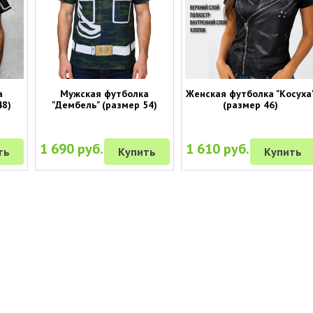
а
Мужская футболка
Женская футболка "Косуха
48)
"Дембель" (размер 54)
(размер 46)
1 690 руб.
1 610 руб.
ть
Купить
Купить