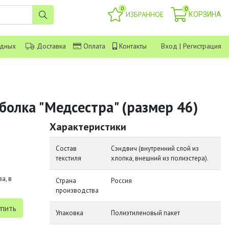
0
0
ИЗБРАННОЕ
КОРЗИНА
одных
Доставка
Оплата
Контакты
Вход
|
Регистрация
болка "Медсестра" (размер 46)
Характеристики
Состав
Сэндвич (внутренний слой из
текстиля
хлопка, внешний из полиэстера).
а, в
Страна
Россия
производства
Упаковка
Полиэтиленовый пакет