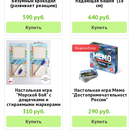
"Безумный крокодил"
падающая башня" (18
(развивает реакцию)
см)
590 руб.
640 руб.
Купить
Купить
Видеообзор
Настольная игра
Настольная игра Мемо
"Морской бой" с
"Достопримечательности
дощечками и
России"
стираемыми маркерами
310 руб.
290 руб.
Купить
Купить