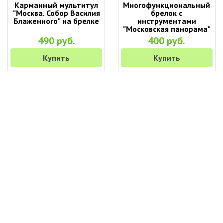
Карманный мультитул
Многофункциональный
"Москва. Собор Василия
брелок с
Блаженного" на брелке
инструментами
"Московская панорама"
(9 в 1)
490 руб.
400 руб.
Купить
Купить
+7 (495) 649-45-43