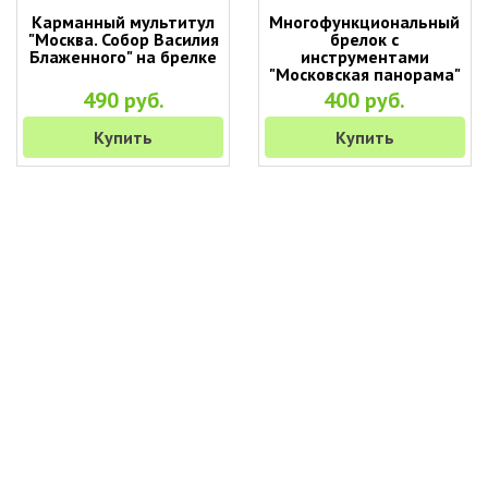
Карманный мультитул
Многофункциональный
"Москва. Собор Василия
брелок с
Блаженного" на брелке
инструментами
"Московская панорама"
(9 в 1)
490 руб.
400 руб.
Купить
Купить
+7 (495) 649-45-43