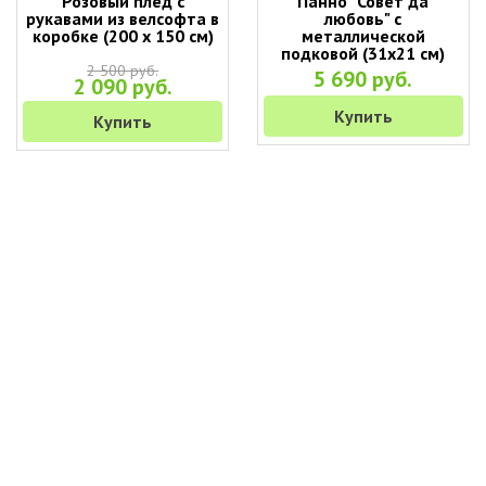
Розовый плед с
Панно "Совет да
рукавами из велсофта в
любовь" с
коробке (200 х 150 см)
металлической
подковой (31х21 см)
2 500 руб.
5 690 руб.
2 090 руб.
Купить
Купить
+7 (495) 649-45-43