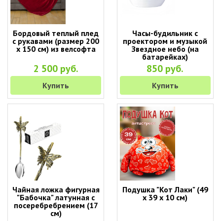
Бордовый теплый плед
Часы-будильник с
с рукавами (размер 200
проектором и музыкой
х 150 см) из велсофта
Звездное небо (на
батарейках)
2 500 руб.
850 руб.
Купить
Купить
Чайная ложка фигурная
Подушка "Кот Лаки" (49
"Бабочка" латунная с
х 39 х 10 см)
посеребребрением (17
см)