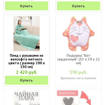
Купить
Купить
Плед с рукавами из
Подушка "Кот
велсофта мятного
сердечный" (32 х 29 х 12
цвета ( размер 200 х
см)
150 см)
2 420 руб.
590 руб.
Временно нет в наличии
Купить
Видеообзор