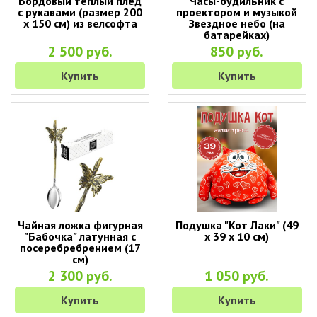
Бордовый теплый плед
Часы-будильник с
с рукавами (размер 200
проектором и музыкой
х 150 см) из велсофта
Звездное небо (на
батарейках)
2 500 руб.
850 руб.
Купить
Купить
Чайная ложка фигурная
Подушка "Кот Лаки" (49
"Бабочка" латунная с
х 39 х 10 см)
посеребребрением (17
см)
2 300 руб.
1 050 руб.
Купить
Купить