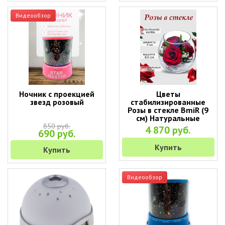
Видеообзор
Ночник с проекцией
Цветы
звезд розовый
стабилизированные
Розы в стекле BmiR (9
см) Натуральные
стабилизированные
850 руб.
4 870 руб.
690 руб.
цветы в вакууме
Купить
Купить
Видеообзор