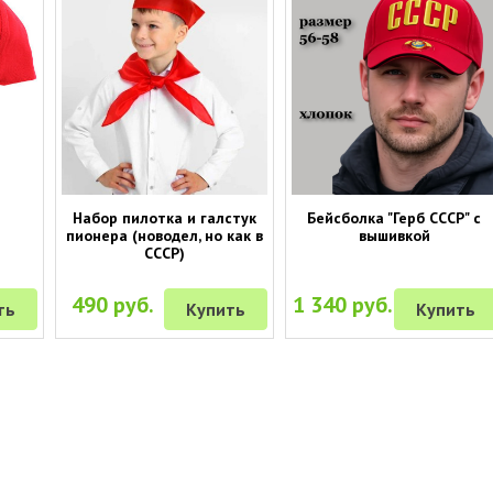
Набор пилотка и галстук
Бейсболка "Герб СССР" с
пионера (новодел, но как в
вышивкой
СССР)
490 руб.
1 340 руб.
ть
Купить
Купить