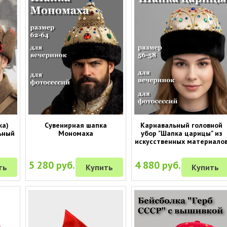
ка)
Сувенирная шапка
Карнавальный головной
ьный
Мономаха
убор "Шапка царицы" из
искусственных материало
5 280 руб.
4 880 руб.
ть
Купить
Купить