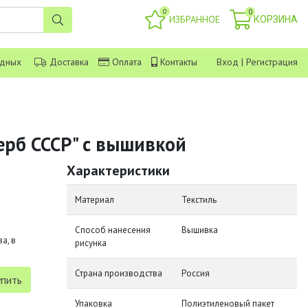
0
0
ИЗБРАННОЕ
КОРЗИНА
одных
Доставка
Оплата
Контакты
Вход
|
Регистрация
ерб СССР" с вышивкой
Характеристики
Материал
Текстиль
Способ нанесения
Вышивка
а, в
рисунка
Страна производства
Россия
Упаковка
Полиэтиленовый пакет