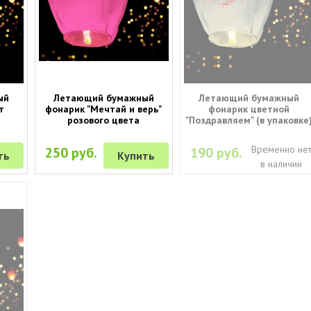
ый
Летающий бумажный
Летающий бумажный
т
фонарик "Мечтай и верь"
фонарик цветной
розового цвета
"Поздравляем" (в упаковке
Временно не
250 руб.
190 руб.
ть
Купить
в наличии