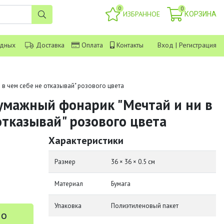
0
0
ИЗБРАННОЕ
КОРЗИНА
одных
Доставка
Оплата
Контакты
Вход
|
Регистрация
в чем себе не отказывай" розового цвета
мажный фонарик "Мечтай и ни в
отказывай" розового цвета
Характеристики
Размер
36 × 36 × 0.5 см
Материал
Бумага
Упаковка
Полиэтиленовый пакет
 о