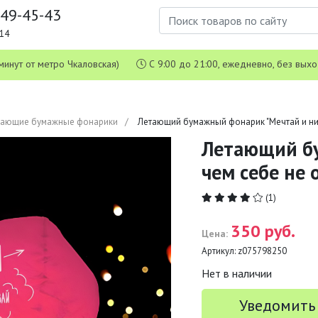
649-45-43
1-14
 5 минут от метро Чкаловская)
С 9:00 до 21:00, ежедневно, без вых
тающие бумажные фонарики
Летающий бумажный фонарик "Мечтай и ни 
Летающий бу
чем себе не 
(1)
350 руб.
Цена:
Артикул:
z075798250
Нет в наличии
Уведомить