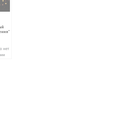
ый
ения"
о нет
чии