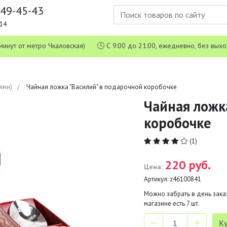
649-45-43
1-14
 5 минут от метро Чкаловская)
С 9:00 до 21:00, ежедневно, без вых
ями)
Чайная ложка "Василий" в подарочной коробочке
Чайная ложк
коробочке
(1)
220 руб.
Цена:
Артикул:
z46100841
Можно забрать в день заказ
магазине есть
7
шт.