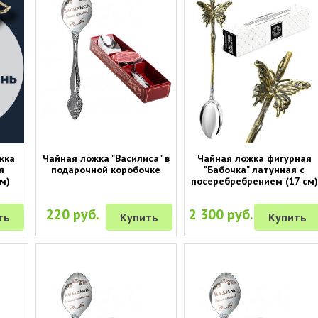
жка
Чайная ложка "Василиса" в
Чайная ложка фигурная
я
подарочной коробочке
"Бабочка" латунная с
м)
посеребребрением (17 см)
220 руб.
2 300 руб.
ть
Купить
Купить