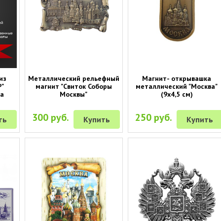
из
Металлический рельефный
Магнит- открывашка
Р"
магнит "Свиток Соборы
металлический "Москва"
та
Москвы"
(9х4,5 см)
300 руб.
250 руб.
ть
Купить
Купить