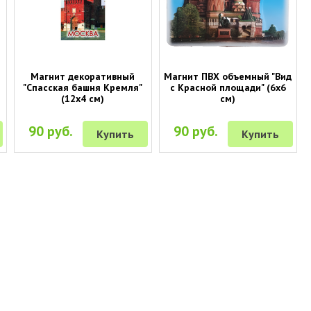
Магнит декоративный
Магнит ПВХ объемный "Вид
"Спасская башня Кремля"
с Красной площади" (6х6
(12х4 см)
см)
90 руб.
90 руб.
Купить
Купить