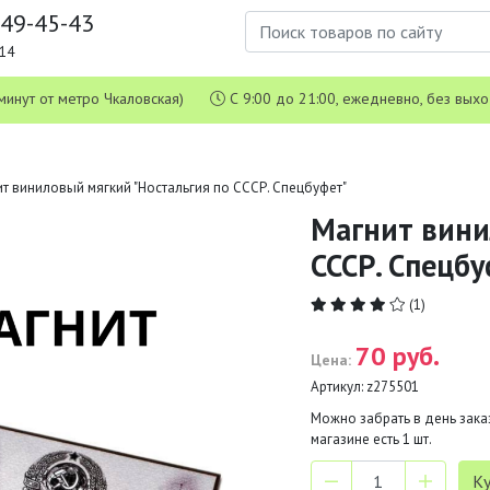
649-45-43
1-14
 5 минут от метро Чкаловская)
С 9:00 до 21:00, ежедневно, без вых
т виниловый мягкий "Ностальгия по СССР. Спецбуфет"
Магнит вини
СССР. Спецб
(1)
70 руб.
Цена:
Артикул:
z275501
Можно забрать в день заказ
магазине есть
1
шт.