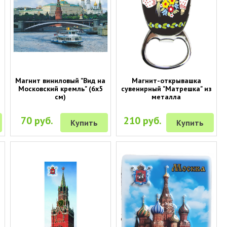
Магнит виниловый "Вид на
Магнит-открывашка
Московский кремль" (6х5
сувенирный "Матрешка" из
см)
металла
70 руб.
210 руб.
Купить
Купить