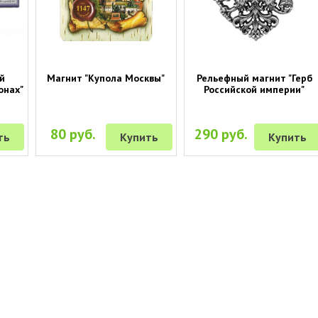
й
Магнит "Купола Москвы"
Рельефный магнит "Герб
онах"
Российской империи"
80 руб.
290 руб.
ть
Купить
Купить