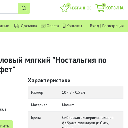
0
0
ИЗБРАННОЕ
КОРЗИНА
одных
Доставка
Оплата
Контакты
Вход
|
Регистрация
ловый мягкий "Ностальгия по
уфет"
Характеристики
Размер
10 × 7 × 0.5 см
Материал
Магнит
а, в
Бренд
Сибирская экспериментальная
фабрика сувениров (г. Омск,