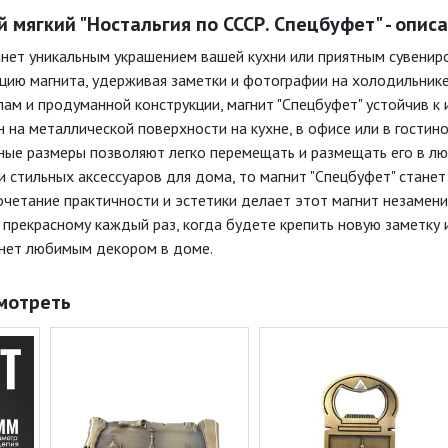
 мягкий "Ностальгия по СССР. Спецбуфет" - опис
анет уникальным украшением вашей кухни или приятным сувениро
цию магнита, удерживая заметки и фотографии на холодильнике,
ам и продуманной конструкции, магнит "Спецбуфет" устойчив к 
н на металлической поверхности на кухне, в офисе или в гости
тные размеры позволяют легко перемещать и размещать его в л
 стильных аксессуаров для дома, то магнит "Спецбуфет" стане
очетание практичности и эстетики делает этот магнит незамен
 прекрасному каждый раз, когда будете крепить новую заметку и
анет любимым декором в доме.
мотреть