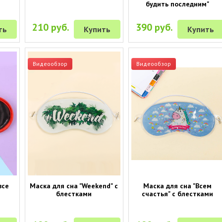
будить последним"
210 руб.
390 руб.
ть
Купить
Купить
Видеообзор
Видеообзор
все
Маска для сна "Weekend" с
Маска для сна "Всем
блестками
счастья" с блестками