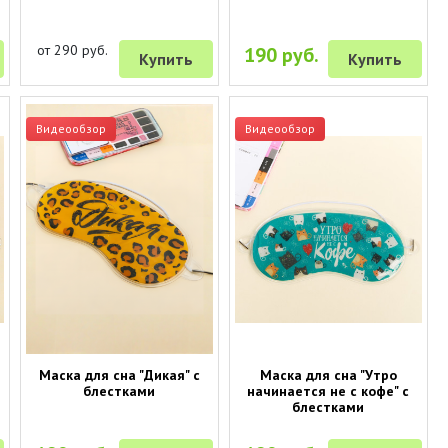
от 290 руб.
190 руб.
Купить
Купить
Видеообзор
Видеообзор
Маска для сна "Дикая" с
Маска для сна "Утро
блестками
начинается не с кофе" с
блестками