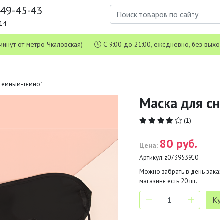
649-45-43
1-14
 5 минут от метро Чкаловская)
С 9:00 до 21:00, ежедневно, без вых
"Темным-темно"
Маска для с
(1)
80 руб.
Цена:
Артикул:
z073953910
Можно забрать в день заказ
магазине есть
20
шт.