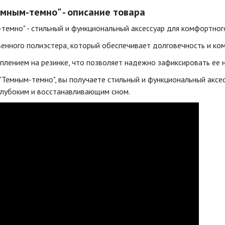
емным-темно" - описание товара
-темно" - стильный и функциональный аксессуар для комфортног
венного полиэстера, который обеспечивает долговечность и ко
лением на резинке, что позволяет надежно зафиксировать ее н
 "Темным-темно", вы получаете стильный и функциональный аксе
глубоким и восстанавливающим сном.