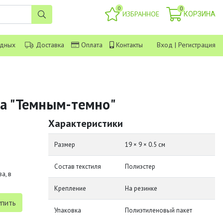
0
0
ИЗБРАННОЕ
КОРЗИНА
одных
Доставка
Оплата
Контакты
Вход
|
Регистрация
на "Темным-темно"
Характеристики
Размер
19 × 9 × 0.5 см
Состав текстиля
Полиэстер
а, в
Крепление
На резинке
Упаковка
Полиэтиленовый пакет