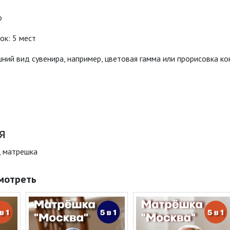
о
ок: 5 мест
шний вид сувенира, например, цветовая гамма или прорисовка к
я
, матрешка
мотреть