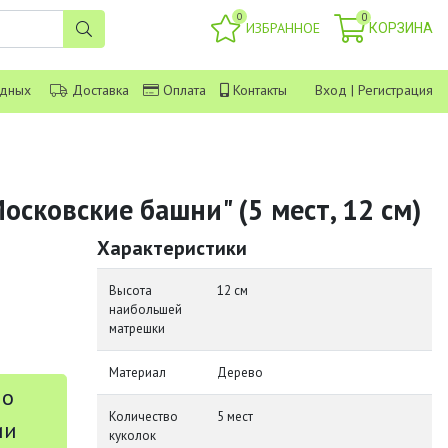
0
0
ИЗБРАННОЕ
КОРЗИНА
одных
Доставка
Оплата
Контакты
Вход
|
Регистрация
сковские башни" (5 мест, 12 см)
Характеристики
Высота
12 см
наибольшей
матрешки
Материал
Дерево
 о
Количество
5 мест
ии
куколок