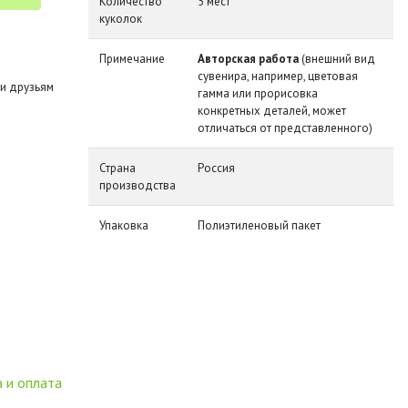
Количество
5 мест
куколок
Примечание
Авторская работа
(внешний вид
сувенира, например, цветовая
и друзьям
гамма или прорисовка
конкретных деталей, может
отличаться от представленного)
Страна
Россия
производства
Упаковка
Полиэтиленовый пакет
 и оплата