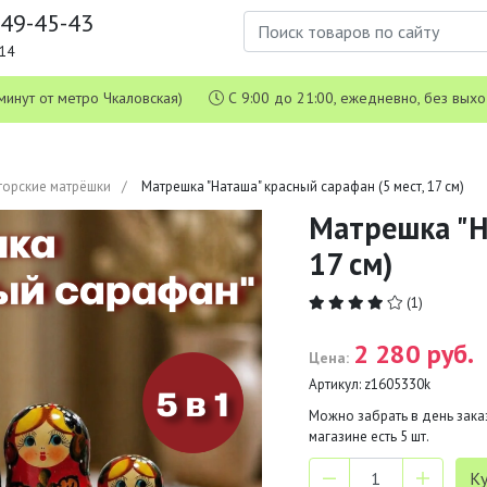
649-45-43
1-14
 5 минут от метро Чкаловская)
С 9:00 до 21:00, ежедневно, без вых
торские матрёшки
Матрешка "Наташа" красный сарафан (5 мест, 17 см)
Матрешка "Н
17 см)
(1)
2 280 руб.
Цена:
Артикул:
z1605330k
Можно забрать в день заказ
магазине есть
5
шт.