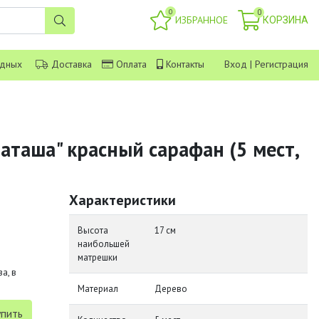
0
0
ИЗБРАННОЕ
КОРЗИНА
одных
Доставка
Оплата
Контакты
Вход
|
Регистрация
аташа" красный сарафан (5 мест,
Характеристики
Высота
17 см
наибольшей
матрешки
а, в
Материал
Дерево