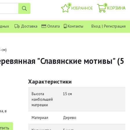
0
0
ИЗБРАННОЕ
КОРЗИНА
одных
Доставка
Оплата
Контакты
Вход
|
Регистрация
 см)
ревянная "Славянские мотивы" (5
Характеристики
Высота
15 см
наибольшей
матрешки
а, в
Материал
Дерево