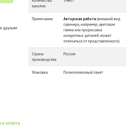
Количество
5 мест
куколок
Примечание
Авторская работа
(внешний вид
сувенира, например, цветовая
и друзьям
гамма или прорисовка
конкретных деталей, может
отличаться от представленного)
Страна
Россия
производства
Упаковка
Полиэтиленовый пакет
 и оплата