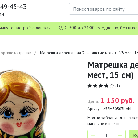
649-45-43
1-14
 5 минут от метро Чкаловская)
С 9:00 до 21:00, ежедневно, без вых
торские матрёшки
Матрешка деревянная "Славянские мотивы" (5 мест, 15
Матрешка де
мест, 15 см)
(1)
1 150 руб.
Цена:
Артикул:
z57MS0503Hohl
Можно забрать в день заказ
магазине есть
4
шт.