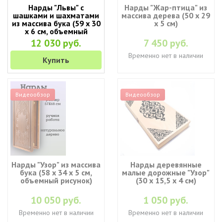
Нарды "Львы" с
Нарды "Жар-птица" из
шашками и шахматами
массива дерева (50 х 29
из массива бука (59 x 30
х 5 см)
x 6 см, объемный
рисунок)
12 030 руб.
7 450 руб.
Временно нет в наличии
Купить
Видеообзор
Видеообзор
Нарды "Узор" из массива
Нарды деревянные
бука (58 x 34 x 5 см,
малые дорожные "Узор"
объемный рисунок)
(30 x 15,5 х 4 см)
10 050 руб.
1 050 руб.
Временно нет в наличии
Временно нет в наличии