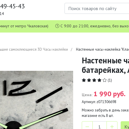
649-45-43
1-14
 5 минут от метро Чкаловская)
С 9:00 до 21:00, ежедневно, без вых
ьшие самоклеющиеся 3D Часы наклейки
Настенные часы-наклейка "Клас
Настенные ча
батарейках, 
(1)
1 990 руб.
Цена:
Артикул:
z071306698
Можно забрать в день заказ
магазине есть
8
шт.