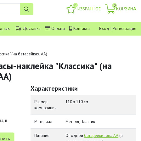
0
0
ИЗБРАННОЕ
КОРЗИНА
одных
Доставка
Оплата
Контакты
Вход
|
Регистрация
сика" (на батарейках, АА)
сы-наклейка "Классика" (на
АА)
Характеристики
Размер
110 х 110 см
композиции
а, в
Материал
Металл, Пластик
Питание
От одной
батарейки типа АА
(в