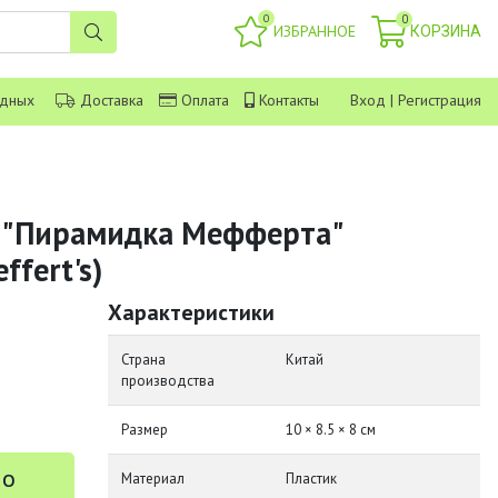
0
0
ИЗБРАННОЕ
КОРЗИНА
одных
Доставка
Оплата
Контакты
Вход
|
Регистрация
 "Пирамидка Мефферта"
ffert's)
Характеристики
Страна
Китай
производства
Размер
10 × 8.5 × 8 см
 о
Материал
Пластик