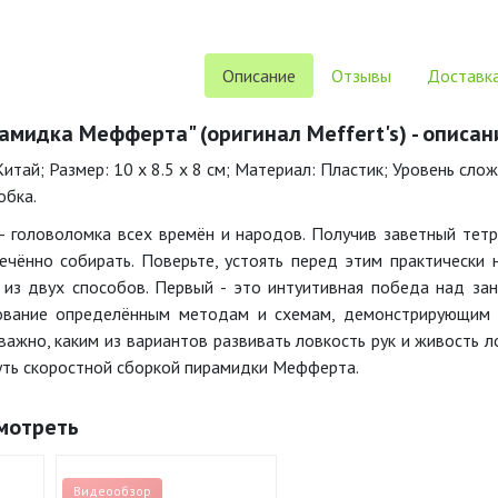
Описание
Отзывы
Доставка
амидка Мефферта" (оригинал Meffert's) - описан
итай; Размер: 10 x 8.5 x 8 см; Материал: Пластик; Уровень слож
обка.
головоломка всех времён и народов. Получив заветный тетра
ечённо собирать. Поверьте, устоять перед этим практически
из двух способов. Первый - это интуитивная победа над зан
дование определённым методам и схемам, демонстрирующим 
важно, каким из вариантов развивать ловкость рук и живость л
уть скоростной сборкой пирамидки Мефферта.
мотреть
Видеообзор