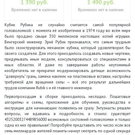
1 390 руб.
1 490 руб.
Временно нет в наличии
Временно нет в наличии
Кубик Рубика не случайно считается самой популярной
головоломкой: с момента её изобретения в 1974 году во всём мире
было продано свыше 350 миллионов настоящих копий игрушки.
Венгерский инженер Эрнё Рубик признавался, что самым трудным
было сконструировать механизм кубика, который удовлетворил бы
своего создателя. Для этого приходилось создавать новые чертежи,
придумывать иные модели, консультироваться со специалистами в
иных областях. И даже по завершении работы неутомимый
изобретатель не прекратил модернизировать детище: возможность
"довернуть" грань, замена наклеек на пластиковые вставки, настройка
требуемой для вращения силы — всё это результат дальнейших
трудов компании Rubik s и её главного инженера.
Первопроходцам в сборке приходилось несладко. Пошаговые
алгоритмы и схемы, приложения для обучения, руководства и
инструкции для начинающих появились не сразу. Энтузиасты решали
вопросы, не вдаваясь в подробности, а стоило: существует
43252003274489856000 возможных состояний головоломки и только
одна из них правильная! Попробуйте представить это число: если все
семь миллиардов жителей планеты начнут смотреть по одной секунде