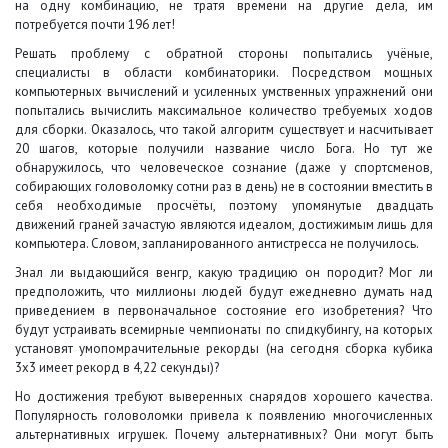
на одну комбинацию, не тратя времени на другие дела, им
потребуется почти 196 лет!
Решать проблему с обратной стороны попытались учёные,
специалисты в области комбинаторики. Посредством мощных
компьютерных вычислений и усиленных умственных упражнений они
попытались вычислить максимальное количество требуемых ходов
для сборки. Оказалось, что такой алгоритм существует и насчитывает
20 шагов, которые получили название число Бога. Но тут же
обнаружилось, что человеческое сознание (даже у спортсменов,
собирающих головоломку сотни раз в день) не в состоянии вместить в
себя необходимые просчёты, поэтому упомянутые двадцать
движений граней зачастую являются идеалом, достижимым лишь для
компьютера. Словом, запланированного антистресса не получилось.
Знал ли выдающийся венгр, какую традицию он породит? Мог ли
предположить, что миллионы людей будут ежедневно думать над
приведением в первоначальное состояние его изобретения? Что
будут устраивать всемирные чемпионаты по спидкубингу, на которых
установят умопомрачительные рекорды (на сегодня сборка кубика
3х3 имеет рекорд в 4,22 секунды)?
Но достижения требуют выверенных снарядов хорошего качества.
Популярность головоломки привела к появлению многочисленных
альтернативных игрушек. Почему альтернативных? Они могут быть