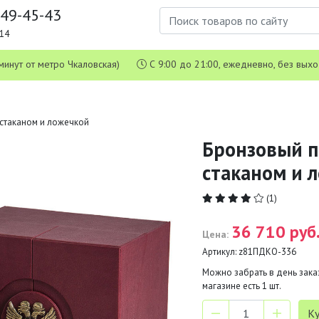
649-45-43
1-14
 5 минут от метро Чкаловская)
С 9:00 до 21:00, ежедневно, без вых
 стаканом и ложечкой
Бронзовый п
стаканом и 
(1)
36 710 руб
Цена:
Артикул:
z81ПДКО-336
Можно забрать в день заказ
магазине есть
1
шт.