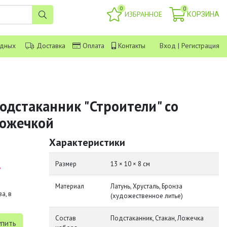
0
0
ИЗБРАННОЕ
КОРЗИНА
одных
Доставка
Оплата
Контакты
Вход
|
Регистрация
одстаканник "Строители" со
ложечкой
Характеристики
.
Размер
13 × 10 × 8 см
Материал
Латунь, Хрусталь, Бронза
а, в
(художественное литье)
Состав
Подстаканник, Стакан, Ложечка