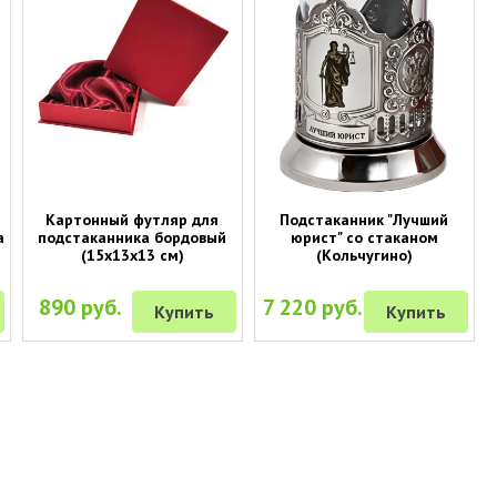
Картонный футляр для
Подстаканник "Лучший
а
подстаканника бордовый
юрист" со стаканом
(15х13х13 см)
(Кольчугино)
890 руб.
7 220 руб.
Купить
Купить