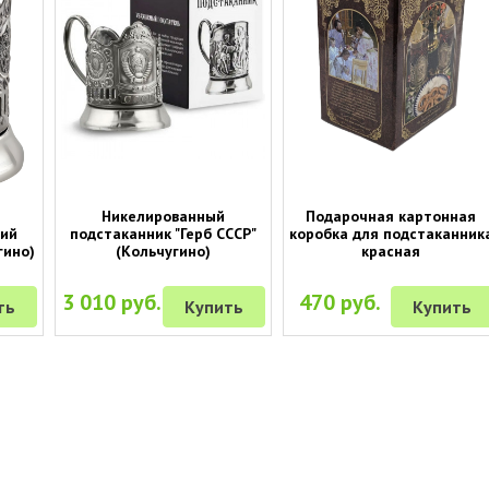
Никелированный
Подарочная картонная
гий
подстаканник "Герб СССР"
коробка для подстаканник
гино)
(Кольчугино)
красная
3 010 руб.
470 руб.
ть
Купить
Купить