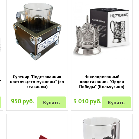
Сувенир "Подстаканник
Никелированный
"
настоящего мужчины" (со
подстаканник "Орден
стаканом)
Победы" (Кольчугино)
950 руб.
3 010 руб.
Купить
Купить