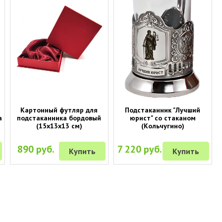
Картонный футляр для
Подстаканник "Лучший
а
подстаканника бордовый
юрист" со стаканом
(15х13х13 см)
(Кольчугино)
890 руб.
7 220 руб.
Купить
Купить