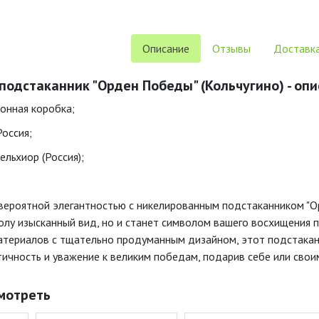
Описание
Отзывы
Доставка
одстаканник "Орден Победы" (Кольчугино) - опи
тонная коробка;
Россия;
ельхиор (Россия);
вероятной элегантностью с никелированным подстаканником "Ор
лу изысканный вид, но и станет символом вашего восхищения 
териалов с тщательно продуманным дизайном, этот подстакан
ичность и уважение к великим победам, подарив себе или своим
мотреть