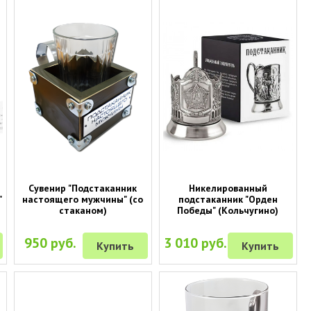
Сувенир "Подстаканник
Никелированный
"
настоящего мужчины" (со
подстаканник "Орден
стаканом)
Победы" (Кольчугино)
950 руб.
3 010 руб.
Купить
Купить