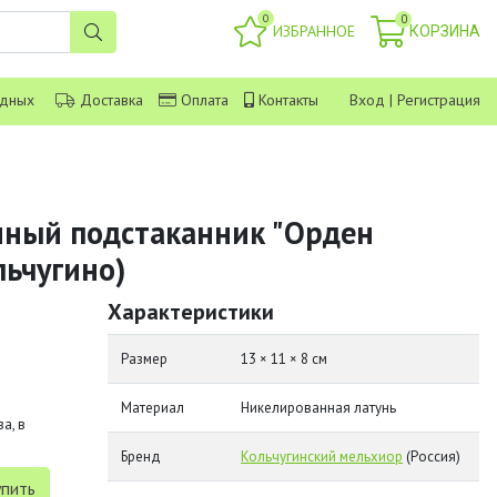
0
0
ИЗБРАННОЕ
КОРЗИНА
одных
Доставка
Оплата
Контакты
Вход
|
Регистрация
ный подстаканник "Орден
льчугино)
Характеристики
Размер
13 × 11 × 8 см
Материал
Никелированная латунь
а, в
Бренд
Кольчугинский мельхиор
(Россия)