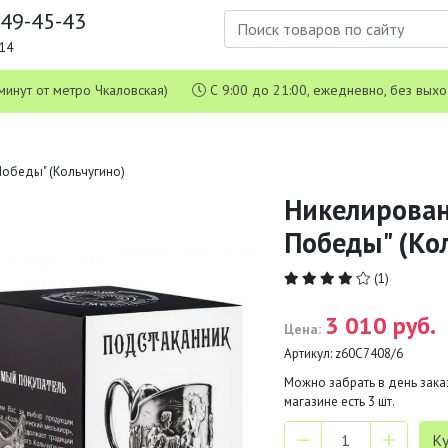
649-45-43
1-14
 5 минут от метро Чкаловская)
С 9:00 до 21:00, ежедневно, без вых
обеды" (Кольчугино)
Никелирован
Победы" (Ко
(1)
3 010 руб.
Цена:
Артикул:
z60C7408/6
Можно забрать в день заказ
магазине есть
3
шт.