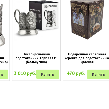
Никелированный
Подарочная картонная
гий
подстаканник "Герб СССР"
коробка для подстаканник
гино)
(Кольчугино)
красная
3 010 руб.
470 руб.
ть
Купить
Купить