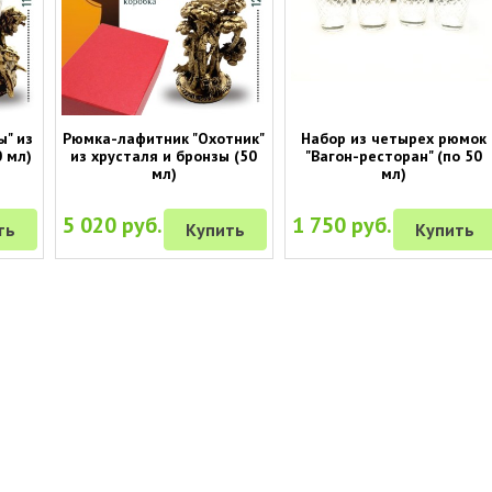
" из
Рюмка-лафитник "Охотник"
Набор из четырех рюмок
0 мл)
из хрусталя и бронзы (50
"Вагон-ресторан" (по 50
мл)
мл)
5 020 руб.
1 750 руб.
ть
Купить
Купить