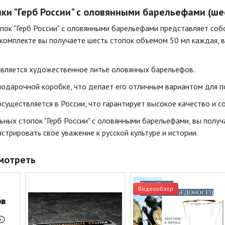
ки "Герб России" с оловянными барельефами (шес
пок "Герб России" с оловянными барельефами представляет соб
В комплекте вы получаете шесть стопок объемом 50 мл каждая, 
вляется художественное литьё оловянных барельефов.
подарочной коробке, что делает его отличным вариантом для п
существляется в России, что гарантирует высокое качество и с
ных стопок "Герб России" с оловянными барельефами, вы получа
трировать свое уважение к русской культуре и истории.
мотреть
Видеообзор