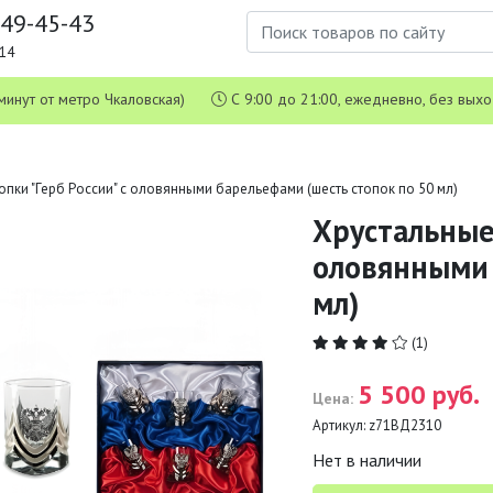
649-45-43
1-14
 5 минут от метро Чкаловская)
С 9:00 до 21:00, ежедневно, без вых
опки "Герб России" с оловянными барельефами (шесть стопок по 50 мл)
Хрустальные 
оловянными 
мл)
(1)
5 500 руб.
Цена:
Артикул:
z71ВД2310
Нет в наличии