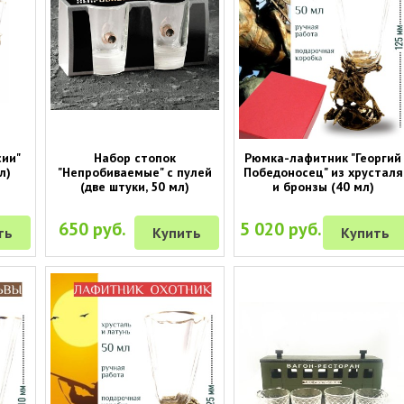
сии"
Набор стопок
Рюмка-лафитник "Георгий
л)
"Непробиваемые" с пулей
Победоносец" из хрусталя
(две штуки, 50 мл)
и бронзы (40 мл)
650 руб.
5 020 руб.
ть
Купить
Купить