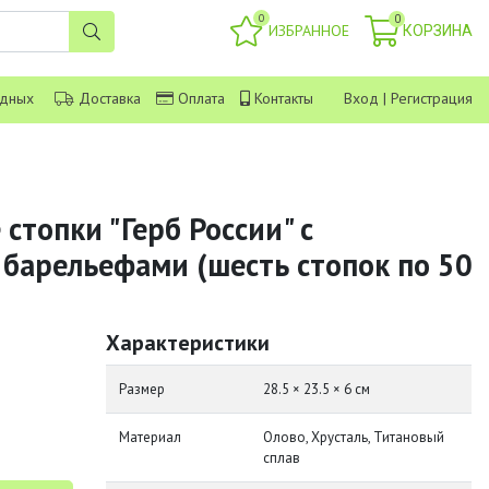
0
0
ИЗБРАННОЕ
КОРЗИНА
одных
Доставка
Оплата
Контакты
Вход
|
Регистрация
стопки "Герб России" с
барельефами (шесть стопок по 50
Характеристики
Размер
28.5 × 23.5 × 6 см
Материал
Олово, Хрусталь, Титановый
сплав