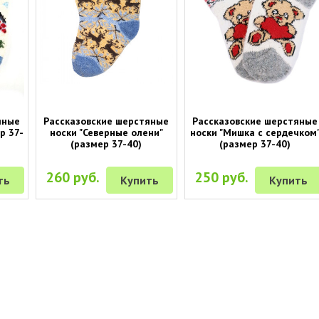
яные
Рассказовские шерстяные
Рассказовские шерстяные
р 37-
носки "Северные олени"
носки "Мишка с сердечком
(размер 37-40)
(размер 37-40)
260 руб.
250 руб.
ть
Купить
Купить