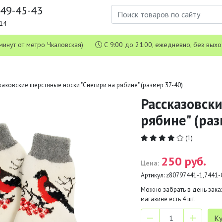
649-45-43
1-14
 5 минут от метро Чкаловская)
С 9:00 до 21:00, ежедневно, без вых
казовские шерстяные носки "Снегири на рябине" (размер 37-40)
Рассказовск
рябине" (раз
(1)
250 руб.
Цена:
Артикул:
z80797441-1,7441-
Можно забрать в день заказ
магазине есть
4
шт.