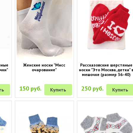
яные
Женские носки "Мисс
Рассказовские шерстяные
чки"
очарование"
носки "Это Москва, детка" 
мешочке (размер 36-40)
150 руб.
250 руб.
ть
Купить
Купить