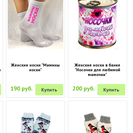
Женские носки "Мамины
Женские носки в банке
в
носки"
"Носочки для любимой
мамочки"
190 руб.
200 руб.
Купить
Купить