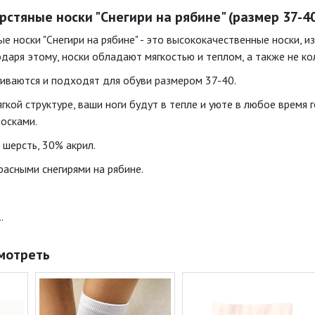
стяные носки "Снегири на рябине" (размер 37-40
ые носки "Снегири на рябине" - это высококачественные носки,
одаря этому, носки обладают мягкостью и теплом, а также не ко
гиваются и подходят для обуви размером 37-40.
гкой структуре, ваши ноги будут в тепле и уюте в любое время
осками.
 шерсть, 30% акрил.
расными снегирями на рябине.
.
мотреть