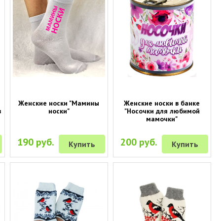
Женские носки "Мамины
Женские носки в банке
в
носки"
"Носочки для любимой
мамочки"
190 руб.
200 руб.
Купить
Купить