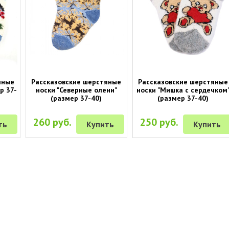
яные
Рассказовские шерстяные
Рассказовские шерстяные
р 37-
носки "Северные олени"
носки "Мишка с сердечком
(размер 37-40)
(размер 37-40)
260 руб.
250 руб.
ть
Купить
Купить