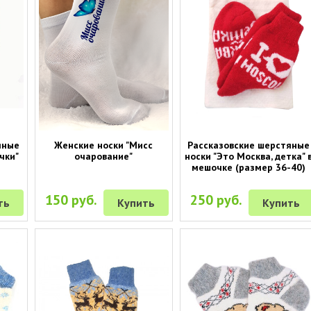
яные
Женские носки "Мисс
Рассказовские шерстяные
чки"
очарование"
носки "Это Москва, детка" 
мешочке (размер 36-40)
150 руб.
250 руб.
ть
Купить
Купить