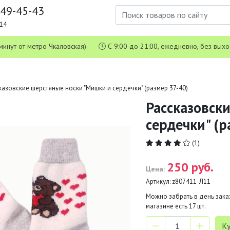
649-45-43
1-14
 5 минут от метро Чкаловская)
С 9:00 до 21:00, ежедневно, без вых
казовские шерстяные носки "Мишки и сердечки" (размер 37-40)
Рассказовск
сердечки" (р
(1)
250 руб.
Цена:
Артикул:
z807411-Л11
Можно забрать в день заказ
магазине есть
17
шт.